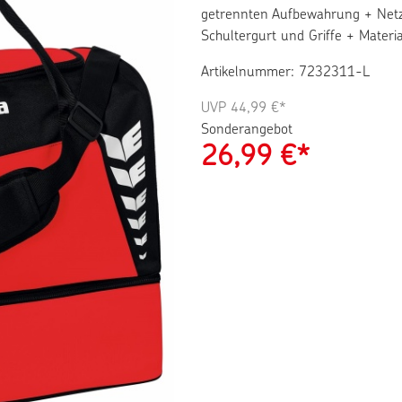
getrennten Aufbewahrung + Netz
Schultergurt und Griffe + Materi
Artikelnummer: 7232311-L
UVP
44,99 €*
Sonderangebot
26,99
€*