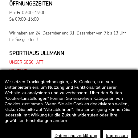
ÖFFNUNGSZEITEN
Mo-Fr 09:00-19:00
Sa 09:00-16:00
Wir haben am 24. Dezember und 31. Dezember von 9 bis 13 Uhr
für Sie geöffnet!
SPORTHAUS ULLMANN
UNSER GESCHÄFT
KONTAKT
Wir setzen Trackingtechnologien, z.B. Cookies, u.a. von
Drittanbietern ein, um Nutzung und Funktionalität unserer
Website zu analysieren und zu verbessern. Über den Button
*Alle Preisangaben gelten inklusive gesetzlichen MwSt. und bei Selbstabholung.
"Cookie-Einstellungen" können Sie einzelnen Kategorien von
Bei Preisen, die mit "UVP" gekennzeichnet sind, handelt es sich um die
Cookies zustimmen. Wenn Sie alle Cookies deaktivieren wollen,
unverbindliche Preisempfehlung des Herstellers/Lieferanten.
klicken Sie bitte auf "Alle ablehnen". Ihre Einwilligung können Sie
jederzeit, mit Wirkung für die Zukunft widerrufen oder Ihre
gewählten Einstellungen ändern.
© Sporthaus Ullmann
Datenschutzerklärung
Impressum